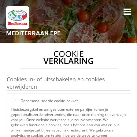
MEDITERRAAN EPE
COOKIE
VERKLARING
Cookies in- of uitschakelen en cookies
verwijderen
Gepersonaliseerde cookie-pakket
Thuisbezorgd.nl en aangesloten externe partijen tonen je
gepersonaliseerde advertenties, die naar onze mening relevant zijn
voor jou. Onze website werkt zoals je zou verwachten. We
gebruiken functionele cookies, zoals het opslaan van wat er in je
winkelmandje zat bij een specifiek restaurant. We gebruiken
analytische cookies om te zien hoe we de website kunnen